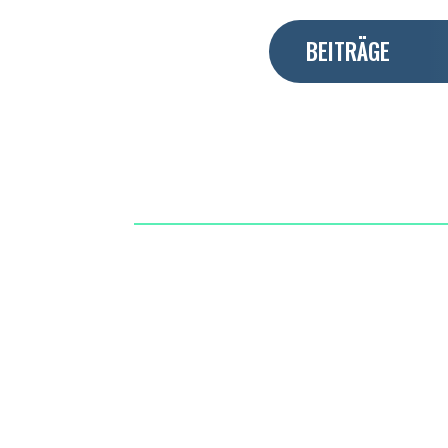
BEITRÄGE
ERFOLGE 20
SV GEITHAIN E.V.