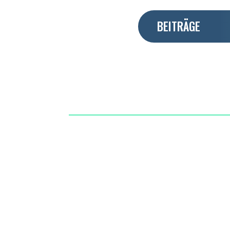
BEITRÄGE
KADER
SV GEITHAIN E.V.