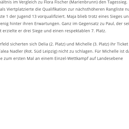
ltnis im Vergleich zu Flora Fischer (Marienbrunn) den Tagessieg. 
ls Viertplatzierte die Qualifikation zur nächsthöheren Rangliste n
ste 1 der Jugend 13 vorqualifiziert. Maja blieb trotz eines Sieges u
enig hinter ihren Erwartungen. Ganz im Gegensatz zu Paul, der se
erzielte er drei Siege und einen respektablen 7. Platz.
ld sicherten sich Delia (2. Platz) und Michelle (3. Platz) ihr Ticket
ea Nadler (Rot. Süd Leipzig) nicht zu schlagen. Für Michelle ist d
sie zum ersten Mal an einem Einzel-Wettkampf auf Landesebene