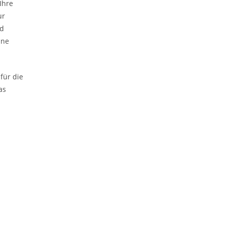
Ihre
ur
nd
ine
 für die
as